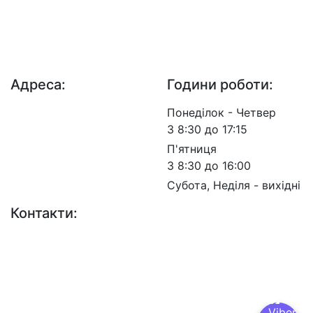
ДП "ДержавтотрансНДІпроект"
© 2026 - Insat.org.ua
Адреса:
Години роботи:
просп. Берестейський,
Понеділок - Четвер
57, м. Київ, 03113
З 8:30 до 17:15
П'ятниця
З 8:30 до 16:00
Субота, Неділя - вихідні
Контакти:
+38 (044) 456-30-30
+38 (044) 201-08-10
+38 (044) 455-67-91
(Факс)