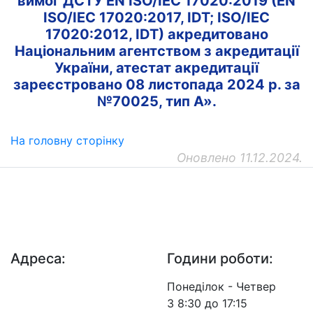
вимог ДСТУ EN ISO/IEC 17020:2019 (EN
ISO/IEC 17020:2017, IDT; ISO/IEC
17020:2012, IDT) акредитовано
Національним агентством з акредитації
України, атестат акредитації
зареєстровано 08 листопада 2024 р. за
№70025, тип А».
На головну сторінку
Оновлено 11.12.2024.
ДП "ДержавтотрансНДІпроект"
© 2026 - Insat.org.ua
Адреса:
Години роботи:
просп. Берестейський,
Понеділок - Четвер
57, м. Київ, 03113
З 8:30 до 17:15