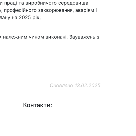
ни праці та виробничого середовища,
, професійного захворювання, аваріям і
ану на 2025 рік;
» належним чином виконані. Зауважень з
Оновлено 13.02.2025
Контакти:
+38 (044) 456-30-30
+38 (044) 201-08-10
+38 (044) 455-67-91 (Факс)