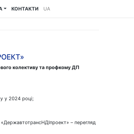
А
КОНТАКТИ
UA
РОЕКТ»
дового колективу та профкому ДП
у у 2024 році;
П «ДержавтотрансНДІпроект» – перегляд