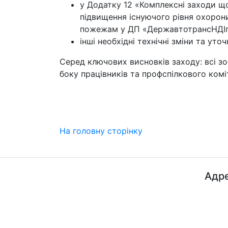
у Додатку 12 «Комплексні заходи що
підвищення існуючого рівня охорони
пожежам у ДП «ДержавтотрансНДІпрое
інші необхідні технічні зміни та ут
Серед ключових висновків заходу: всі з
боку працівників та профспілкового комі
На головну сторінку
Адре
ДП "ДержавтотрансНДІпроект"
© 2026 - Insat.org.ua
просп
Київ,