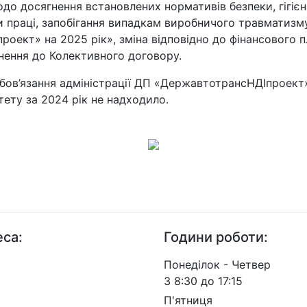
до досягнення встановлених нормативів безпеки, гігіє
 праці, запобігання випадкам виробничого травматизму
кт» на 2025 рік», зміна відповідно до фінансового пл
очнення до Колективного договору.
обов’язання адміністрації ДП «ДержавтотрансНДІпроект
тету за 2024 рік не надходило.
са:
Години роботи:
. Берестейський, 57, м.
Понеділок - Четвер
 03113
З 8:30 до 17:15
П'ятниця