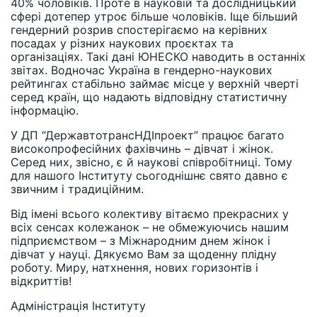
40% чоловіків. Проте в науковій та дослідницький
сфері дотепер утроє більше чоловіків. Іще більший
гендерний розрив спостерігаємо на керівних
посадах у різних наукових проєктах та
організаціях. Такі дані ЮНЕСКО наводить в останніх
звітах. Водночас Україна в гендерно-наукових
рейтингах стабільно займає місце у верхній чверті
серед країн, що надають відповідну статистичну
інформацію.
У ДП “ДержавтотрансНДІпроект” працює багато
високопрофесійних фахівчинь – дівчат і жінок.
Серед них, звісно, є й наукові співробітниці. Тому
для нашого Інституту сьогоднішнє свято давно є
звичним і традиційним.
Від імені всього колективу вітаємо прекрасних у
всіх сенсах колежанок – не обмежуючись нашим
підприємством – з Міжнародним днем жінок і
дівчат у науці. Дякуємо Вам за щоденну плідну
роботу. Миру, натхнення, нових горизонтів і
відкриттів!
Адміністрація Інституту