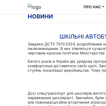
ПРО НАС
НОВИНИ
ШКІЛЬНІ АВТО
Завдяки ДСТУ 7013:2024, розробленим на
інклюзивнішими. В них з’являться сучасні
черговим кроком політики Міністерства 
Багато років в Україні діє урядова прог
комфортніше діставатися своїх шкіл. За
ступінь локалізації виробництва. Тому п
Досі спецтранспорт для школярів вигото
перевезення школярів»). Звичайно, були о
але повномасштабне вторгнення агресора