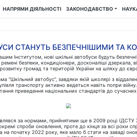
НАПРЯМИ ДІЯЛЬНОСТІ
ЗАКОНОДАВСТВО
НАУК
БУСИ СТАНУТЬ БЕЗПЕЧНІШИМИ ТА 
шим Інститутом, нові шкільні автобуси будуть безпеч
 ремені безпеки, кондиціонери, досконаліші дзеркала, в
розвитку громад та територій України на шляху до євро
рама “Шкільний автобус”, завдяки якій школярі з відда
купівля транспорту активно ведеться навіть попри війн
итання приведення національних стандартів до сучасни
влявся за нормами, прийнятими ще в 2009 році (ДСТУ 7
кремі спроби оновлення, проте до кінця за всі роки спр
 на початку 2022 року, яке мало б стати на заваді оно