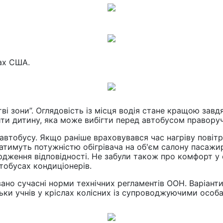
сах США.
тві зони”. Оглядовість із місця водія стане кращою за
ити дитину, яка може вибігти перед автобусом праворуч
у автобусу. Якщо раніше враховувався час нагріву повіт
атимуть потужністю обігрівача на обʹєм салону пасажир
дження відповідності. Не забули також про комфорт у 
тобусах кондиціонерів.
вано сучасні норми технічних регламентів ООН. Варіант
ки учнів у кріслах колісних із супроводжуючими особам