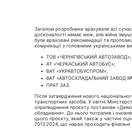
Загалом розробники врахували всі сучасн
досконалості немає меж, але війна змушу
були враховані рекомендації та пропозиці
комунікації з головними українськими в
ТОВ «ЧЕРНІГІВСЬКИЙ АВТОЗАВОД»;
АТ «ЧЕРКАСЬКИЙ АВТОБУС»;
ВАТ «УКРАВТОБУСПРОМ»;
ВАТ «АВТОСКЛАДАЛЬНИЙ ЗАВОД №
ПРАТ ЗАЗ.
Після затвердження нового національног
транспортних засобів. У квітні Міністер
оприлюднення проєкту постанови «Деякі 
обладнання». До нього потрапив і оновл
цього проєкту, який також у частині оц
7013:2024, що наразі проходить фінальні