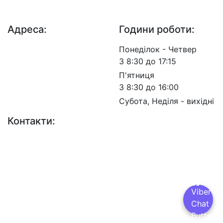
© 2026 - Insat.org.ua
Адреса:
Години роботи:
просп. Берестейський,
Понеділок - Четвер
57, м. Київ, 03113
З 8:30 до 17:15
П'ятниця
З 8:30 до 16:00
Субота, Неділя - вихідні
Контакти:
+38 (044) 456-30-30
+38 (044) 201-08-10
+38 (044) 455-67-91
(Факс)
Email: info@insat.org.ua
Facebook