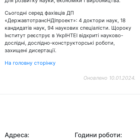
для розвитку науки, економіки і виробництва.
Сьогодні серед фахівців ДП
«ДержавтотрансНДІпроект»: 4 доктори наук, 18
кандидатів наук, 94 наукових спеціалісти. Щороку
Інститут реєструє в УкрІНТЕІ відкриті науково-
дослідні, дослідно-конструкторські роботи,
захищені дисертації.
На головну сторінку
Оновлено 10.01.2024.
ДП "ДержавтотрансНДІпроект"
© 2026 - Insat.org.ua
Адреса:
Години роботи: