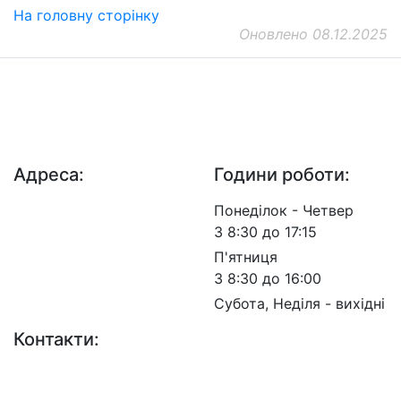
На головну сторінку
Оновлено 08.12.2025
ДП "ДержавтотрансНДІпроект"
© 2026 - Insat.org.ua
Адреса:
Години роботи:
просп. Берестейський,
Понеділок - Четвер
57, м. Київ, 03113
З 8:30 до 17:15
П'ятниця
З 8:30 до 16:00
Субота, Неділя - вихідні
Контакти:
+38 (044) 456-30-30
+38 (044) 201-08-10