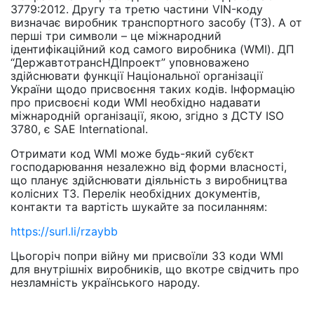
3779:2012. Другу та третю частини VIN-коду
визначає виробник транспортного засобу (ТЗ). А от
перші три символи – це міжнародний
ідентифікаційний код самого виробника (WMI). ДП
“ДержавтотрансНДІпроект” уповноважено
здійснювати функції Національної організації
України щодо присвоєння таких кодів. Інформацію
про присвоєні коди WMI необхідно надавати
міжнародній організації, якою, згідно з ДСТУ ISO
3780, є SAE International.
Отримати код WMI може будь-який суб’єкт
господарювання незалежно від форми власності,
що планує здійснювати діяльність з виробництва
колісних ТЗ. Перелік необхідних документів,
контакти та вартість шукайте за посиланням:
https://surl.li/rzaybb
Цьогоріч попри війну ми присвоїли 33 коди WMI
для внутрішніх виробників, що вкотре свідчить про
незламність українського народу.