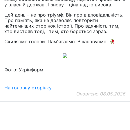
у власній державі. І знову – ціна надто висока.
Цей день – не про тріумф. Він про відповідальність.
Про пам’ять, яка не дозволяє повторити
найтемніших сторінок історії. Про вдячність тим,
хто вистояв тоді, і тим, хто бореться зараз.
Схиляємо голови. Пам'ятаємо. Вшановуємо. 🥀
Фото: Укрінформ
На головну сторінку
Оновлено 08.05.2026
ДП "ДержавтотрансНДІпроект"
© 2026 - Insat.org.ua