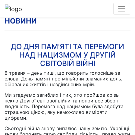
НОВИНИ
ДО ДНЯ ПАМ'ЯТІ ТА ПЕРЕМОГИ
НАД НАЦИЗМОМ У ДРУГІЙ
СВІТОВІЙ ВІЙНІ
8 травня – день тиші, що говорить голосніше за
слова. День пам’яті про мільйони зламаних доль,
обірваних життів і нездійснених мрій.
Ми згадуємо загиблих і тих, хто пройшов крізь
пекло Другої світової війни та попри все зберіг
людяність. Перемога над нацизмом була здобута
страшною ціною, яку неможливо виміряти
цифрами.
Сьогодні війна знову випалює нашу землю. Українці
знову боронять свою свободу, гідність і право жити