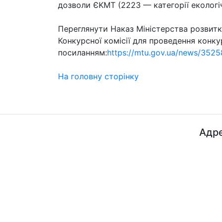
дозволи ЄKMT (2223 — категорії екологіч
Переглянути Наказ Міністерства розвитк
Конкурсної комісії для проведення конку
посиланням:
https://mtu.gov.ua/news/3525
На головну сторінку
Адре
ДП "ДержавтотрансНДІпроект"
© 2026 - Insat.org.ua
просп
Київ,