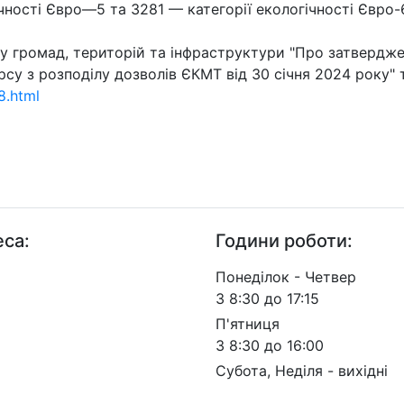
ності Євро—5 та 3281 — категорії екологічності Євро-6
у громад, територій та інфраструктури "Про затвердж
рсу з розподілу дозволів ЄКМТ від 30 січня 2024 року
8.html
са:
Години роботи:
. Берестейський, 57, м.
Понеділок - Четвер
 03113
З 8:30 до 17:15
П'ятниця
З 8:30 до 16:00
Субота, Неділя - вихідні