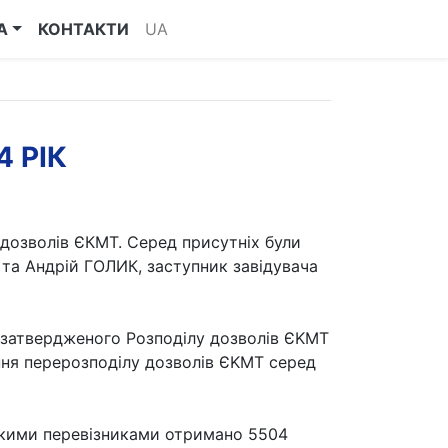
А
КОНТАКТИ
UA
 РІК
 дозволів ЄКМТ. Серед присутніх були
а Андрій ГОЛИК, заступник завідувача
о затвердженого Розподілу дозволів ЄKMT
ння перерозподілу дозволів ЄKMT серед
ськими перевізниками отримано 5504