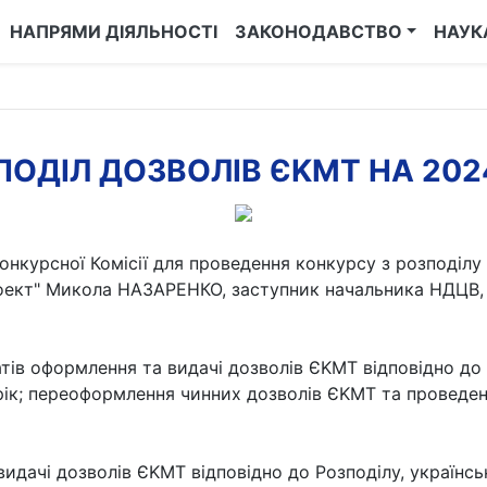
НАПРЯМИ ДІЯЛЬНОСТІ
ЗАКОНОДАВСТВО
НАУК
ПОДІЛ ДОЗВОЛІВ ЄKMT НА 2024
конкурсної Комісії для проведення конкурсу з розподілу
кт" Микола НАЗАРЕНКО, заступник начальника НДЦВ, т
татів оформлення та видaчі дозволів ЄKMT відповідно д
 рік; переоформлення чинних дозволів ЄKMT та проведе
идачі дозволів ЄKMT відповідно до Розподілу, україн