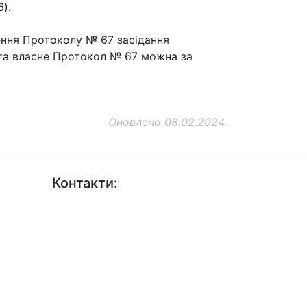
).
ення Протоколу № 67 засідання
" та власне Протокол № 67 можна за
Оновлено 08.02.2024.
Контакти:
+38 (044) 456-30-30
+38 (044) 201-08-10
+38 (044) 455-67-91 (Факс)
Email: info@insat.org.ua
Facebook