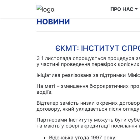
ПРО НАС
НОВИНИ
ЄКМТ: ІНСТИТУТ СПР
З 1 листопада спрощується процедура з
у частині проведення перевірок колісних
Ініціатива реалізована за підтримки Міні
На меті – зменшення бюрократичних проц
водіїв.
Відтепер замість низки окремих договор
договору, який укладається після огляду
Партнерами Інституту можуть бути суб’є
та мають у сфері акредитації посилання 
Віденська угода 1997 року;