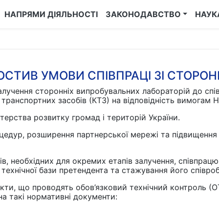
НАПРЯМИ ДІЯЛЬНОСТІ
ЗАКОНОДАВСТВО
НАУК
ОСТИВ УМОВИ СПІВПРАЦІ ЗІ СТОРО
алучення сторонніх випробувальних лабораторій до сп
 транспортних засобів (КТЗ) на відповідність вимогам 
стерства розвитку громад і територій України.
едур, розширення партнерської мережі та підвищення д
ів, необхідних для окремих етапів залучення, співпра
 технічної бази претендента та стажування його співроб
кти, що проводять обов’язковий технічний контроль (
на такі нормативні документи: