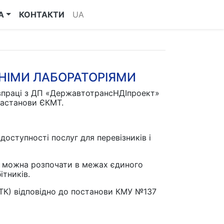
А
КОНТАКТИ
UA
ННІМИ ЛАБОРАТОРІЯМИ
івпраці з ДП «ДержавтотрансНДІпроект»
Настанови ЄКМТ.
оступності послуг для перевізників і
цю можна розпочати в межах єдиного
ітників.
ОТК) відповідно до постанови КМУ №137