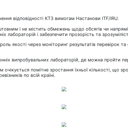
чення відповідності КТЗ вимогам Настанови ITF/IRU.
штовним і не містить обмежень щодо обсягів чи напрямі
іх лабораторій і забезпечити прозорість та зрозуміліс
нтроль якості через моніторинг результатів перевірок т
ронніх випробувальних лабораторій, де можна пройти п
м очікується помітне зростання їхньої кількості, що з
візників по всій країні.