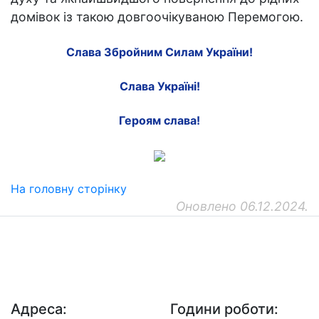
домівок із такою довгоочікуваною Перемогою.
Слава Збройним Cилам України!
Слава Україні!
Героям слава!
На головну сторінку
Оновлено 06.12.2024.
ДП "ДержавтотрансНДІпроект"
© 2026 - Insat.org.ua
Адреса:
Години роботи: