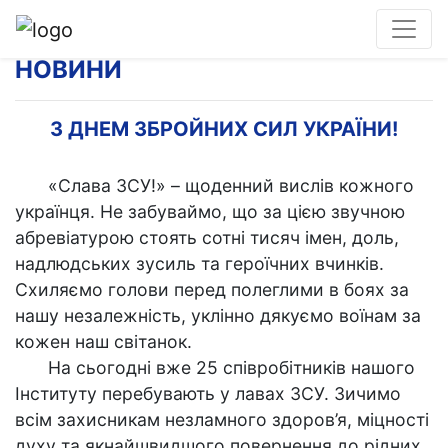
НОВИНИ
З ДНЕМ ЗБРОЙНИХ СИЛ УКРАЇНИ!
«Слава ЗСУ!» – щоденний вислів кожного
українця. Не забуваймо, що за цією звучною
абревіатурою стоять сотні тисяч імен, доль,
надлюдських зусиль та героїчних вчинків.
Схиляємо голови перед полеглими в боях за
нашу незалежність, уклінно дякуємо воїнам за
кожен наш світанок.
На сьогодні вже 25 співробітників нашого
Інституту перебувають у лавах ЗСУ. Зичимо
всім захисникам незламного здоров’я, міцності
духу та якнайшвидшого повернення до рідних