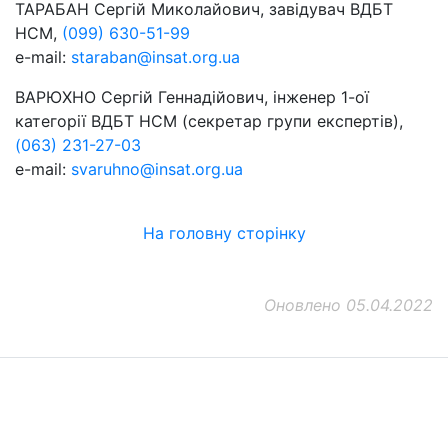
ТАРАБАН Сергій Миколайович, завідувач ВДБТ
НСМ,
(099) 630-51-99
e-mail:
staraban@insat.org.ua
ВАРЮХНО Сергій Геннадійович, інженер 1-ої
категорії ВДБТ НСМ (секретар групи експертів),
(063) 231-27-03
e-mail:
svaruhno@insat.org.ua
На головну сторінку
Оновлено 05.04.2022
ДП "ДержавтотрансНДІпроект"