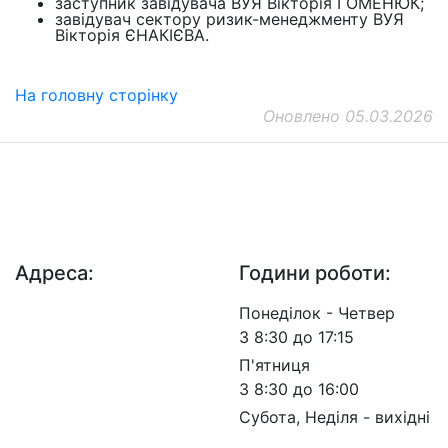
заступник завідувача ВУЯ Вікторія ГОМЕНЮК;
завідувач сектору ризик-менеджменту ВУЯ
Вікторія ЄНАКІЄВА.
На головну сторінку
Оновлено 05.03.2026
ДП "ДержавтотрансНДІпроект"
© 2026 - Insat.org.ua
Адреса:
Години роботи:
просп. Берестейський,
Понеділок - Четвер
57, м. Київ, 03113
З 8:30 до 17:15
П'ятниця
З 8:30 до 16:00
Субота, Неділя - вихідні