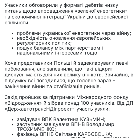
Учасники обговорили у форматі дебатів низку
питань щодо впровадження «зеленої енергетики»
та економічної інтеграції України до європейської
спільноти:
проблеми української енергетики через війну;
необхідність оновлення європейських
регуляторних політик;
пошук балансу між партнерством і
національними інтересами тощо.
Хоча представники Польщі й задекларували певні
побоювання, але запевнили, що такі відкриті
дискусії мають для них велику цінність. Звичайно, в
підсумку всі погодилися, що головне зараз –
закінчення війни та стабілізація ринків.
Захід пройшов за підтримки Міжнародного фонду
«Відродження» й зібрав понад 100 учасників. Від ДП
«ДержавтотрансНДІпроект» участь узяли:
завідувач ВПК Валентина КУЗЬМИЧ;
заступник завідувача ВПНВ Володимир
ТРОХИМЧЕНКО;
фахівець ВПНВ Світлана КАРБОВСЬКА;