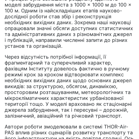
моделі забруднення міста з 1000 × 1000 м до 100 ×
100 м. Одним із найскладніших етапів науково-
дослідної роботи став збір і реконструкція
необхідних вихідних даних. Зокрема наші науковці
опрацювали значні обсяги доступних статистичних
та адміністративних даних з різноманітних джерел
і публікацій, направили численні запити до різних
установ та організацій.
Через відсутність потрібної інформації, її
фрагментарний та суперечливий характер,
фахівцям Інституту довелось фактично в ручному
режимі крок за кроком відтворювати комплекс
необхідних вихідних даних щодо основних джерел
викидів: за структурою, обсягом, динамікою,
просторовим розташуванням, метеорологічних та
мікрокліматичних характеристик урбанізованої
території тощо. У моделі враховано як стаціонарні
джерела забруднення, так і пересувні – дорожній,
залізничний, авіаційний та річковий транспорт.
Автори роботи змоделювали в системі THOR-Air-
PAS вплив різних сценаріїв розвитку транспорту та
його інфраструктури на якість повітря столиці. Ось