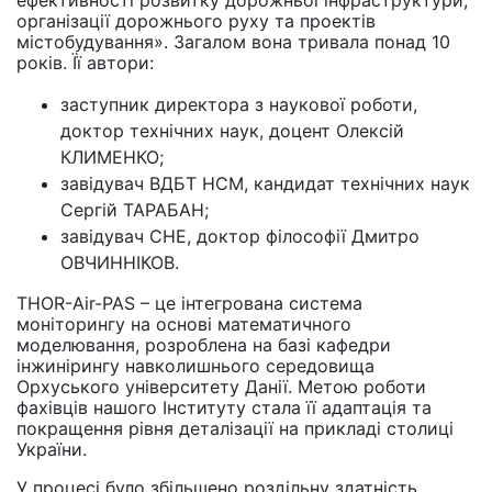
ефективності розвитку дорожньої інфраструктури,
організації дорожнього руху та проектів
містобудування». Загалом вона тривала понад 10
років. Її автори:
заступник директора з наукової роботи,
доктор технічних наук, доцент Олексій
КЛИМЕНКО;
завідувач ВДБТ НСМ, кандидат технічних наук
Сергій ТАРАБАН;
завідувач СНЕ, доктор філософії Дмитро
ОВЧИННІКОВ.
THOR-Air-PAS – це інтегрована система
моніторингу на основі математичного
моделювання, розроблена на базі кафедри
інжинірингу навколишнього середовища
Орхуського університету Данії. Метою роботи
фахівців нашого Інституту стала її адаптація та
покращення рівня деталізації на прикладі столиці
України.
У процесі було збільшено роздільну здатність