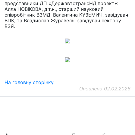
представники ДП «ДержавтотрансНДІпроект»:
Алла НОВІКОВА, д.т.н., старший науковий
співробітник ВЗМД, Валентина КУЗЬМИЧ, завідувач
ВПК, та Владислав Журавель, завідувач сектору
ВЗЯ.
На головну сторінку
Оновлено 02.02.2026
ДП "ДержавтотрансНДІпроект"
© 2026 - Insat.org.ua