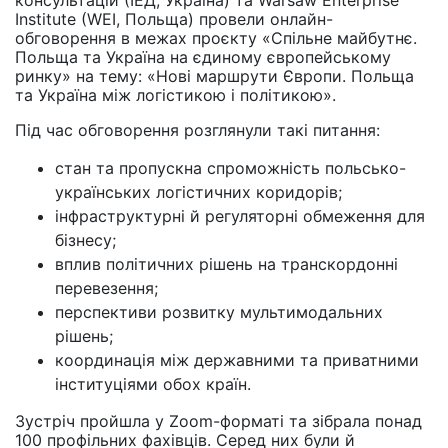
консультацій (ІЕД, Україна) та Warsaw Enterprise
Institute (WEI, Польща) провели онлайн-
обговорення в межах проєкту «Спільне майбутнє.
Польща та Україна на єдиному європейському
ринку» на тему: «Нові маршрути Європи. Польща
та Україна між логістикою і політикою».
Під час обговорення розглянули такі питання:
стан та пропускна спроможність польсько-
українських логістичних коридорів;
інфраструктурні й регуляторні обмеження для
бізнесу;
вплив політичних рішень на транскордонні
перевезення;
перспективи розвитку мультимодальних
рішень;
координація між державними та приватними
інституціями обох країн.
Зустріч пройшла у Zoom-форматі та зібрала понад
100 профільних фахівців. Серед них були й