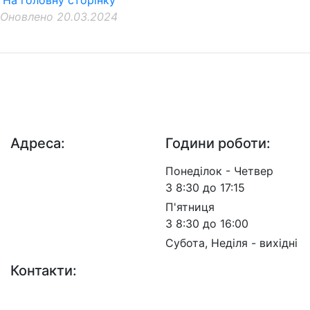
На головну сторінку
Оновлено 20.03.2024
ДП "ДержавтотрансНДІпроект"
© 2026 - Insat.org.ua
Адреса:
Години роботи:
просп. Берестейський,
Понеділок - Четвер
57, м. Київ, 03113
З 8:30 до 17:15
П'ятниця
З 8:30 до 16:00
Субота, Неділя - вихідні
Контакти:
+38 (044) 456-30-30