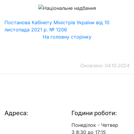
Постанова Кабінету Міністрів України від 10
листопада 2021 р. № 1206
На головну сторінку
Оновлено 04.10.2024
ДП "ДержавтотрансНДІпроект"
© 2026 - Insat.org.ua
Адреса:
Години роботи:
просп. Берестейський,
Понеділок - Четвер
57, м. Київ, 03113
З 8:30 до 17:15